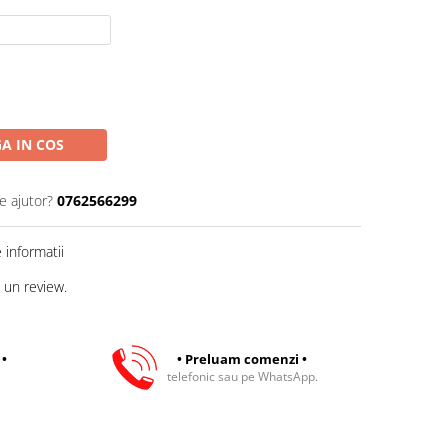
A IN COS
e ajutor?
0762566299
informatii
 un review.
 •
• Preluam comenzi •
telefonic sau pe WhatsApp.