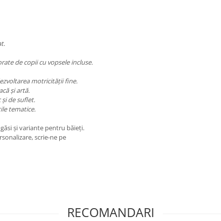
t.
rate de copii cu vopsele incluse.
zvoltarea motricității fine.
că și artă.
și de suflet.
țile tematice.
 găsi și variante pentru băieți.
rsonalizare, scrie-ne pe
RECOMANDARI