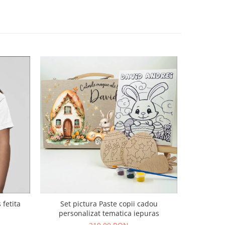
 fetita
Set pictura Paste copii cadou
Set pictur
personalizat tematica iepuras
perso