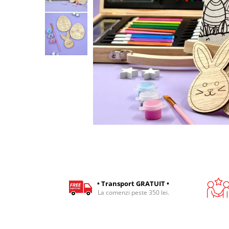
Cadouri pentru Colegi
Body bebelusi personalizate
Cadouri pentru Doctori
Perne personalizate
Cadouri Pensionare
Plusuri personalizate
Cadouri Profesori
Agende personalizate
Etichete pentru sticla de vin
Cadouri Personalizate Unice
Sorturi Personalizate
• Transport GRATUIT •
La comenzi peste 350 lei.