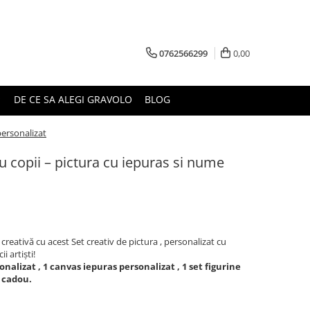
0762566299
0,00
DE CE SA ALEGI GRAVOLO
BLOG
personalizat
u copii – pictura cu iepuras si nume
reativă cu acest Set creativ de pictura , personalizat cu
i artiști!
onalizat , 1 canvas iepuras personalizat , 1 set figurine
e cadou.