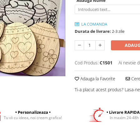
Adauga Nume
LA COMANDA
Durata de livrare:
2-3 zile
ADAUG
Cod Produs:
C1501
Ai nevoie d
Adauga la Favorite
Cere 
Ti-a placut acest produs? Lasa-ne
• Personalizeaza •
• Livrare RAPIDA
Tu vii cu ideea, noi creem grafica!
In maxim 24-48h