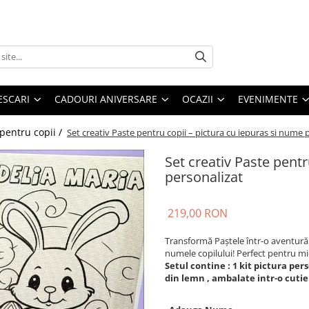
ESCARI
CADOURI ANIVERSARE
OCAZII
EVENIMENTE
pentru copii /
Set creativ Paste pentru copii – pictura cu iepuras si nume 
Set creativ Paste pentr
personalizat
219,00 RON
Transformă Paștele într-o aventură c
numele copilului! Perfect pentru mici
Setul contine : 1 kit pictura pers
din lemn , ambalate intr-o cuti