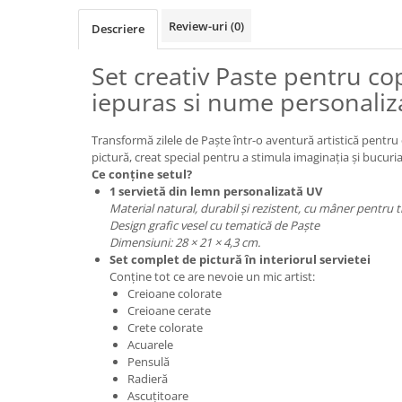
Review-uri
(0)
Descriere
Set creativ Paste pentru cop
iepuras si nume personaliz
Transformă zilele de Paște într-o aventură artistică pentru 
pictură, creat special pentru a stimula imaginația și bucuria
Ce conține setul?
1 servietă din lemn personalizată UV
Material natural, durabil și rezistent, cu mâner pentru 
Design grafic vesel cu tematică de Paște
Dimensiuni: 28 × 21 × 4,3 cm.
Set complet de pictură în interiorul servietei
Conține tot ce are nevoie un mic artist:
Creioane colorate
Creioane cerate
Crete colorate
Acuarele
Pensulă
Radieră
Ascuțitoare