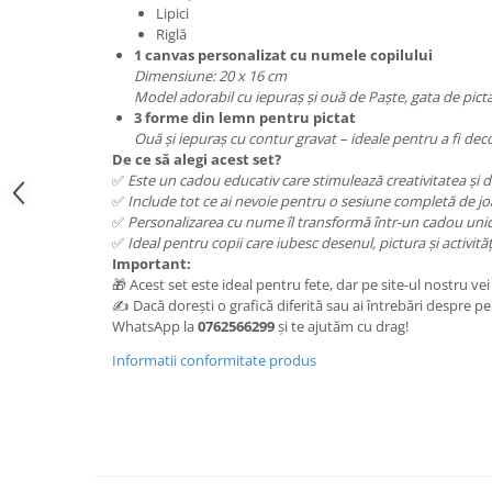
Lipici
Riglă
1 canvas personalizat cu numele copilului
Dimensiune: 20 x 16 cm
Model adorabil cu iepuraș și ouă de Paște, gata de picta
3 forme din lemn pentru pictat
Ouă și iepuraș cu contur gravat – ideale pentru a fi deco
De ce să alegi acest set?
✅
Este un cadou educativ care stimulează creativitatea și de
✅
Include tot ce ai nevoie pentru o sesiune completă de joa
✅
Personalizarea cu nume îl transformă într-un cadou unic 
✅
Ideal pentru copii care iubesc desenul, pictura și activită
Important:
🎁 Acest set este ideal pentru fete, dar pe site-ul nostru vei
✍️ Dacă dorești o grafică diferită sau ai întrebări despre pe
WhatsApp la
0762566299
și te ajutăm cu drag!
Informatii conformitate produs