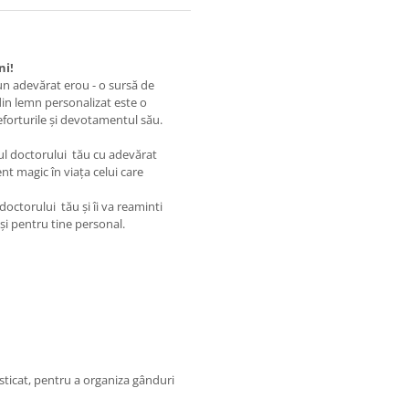
ni!
 un adevărat erou - o sursă de
 din lemn personalizat este o
forturile și devotamentul său.
ul doctorului tău cu adevărat
t magic în viața celui care
doctorului tău și îi va reaminti
i pentru tine personal.
ticat, pentru a organiza gânduri