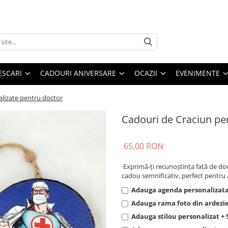
ESCARI
CADOURI ANIVERSARE
OCAZII
EVENIMENTE
lizate pentru doctor
Cadouri de Craciun pe
65,00 RON
Exprimă-ți recunoștința față de do
cadou semnificativ, perfect pentru 
Adauga agenda personalizata
Adauga rama foto din ardezie
Adauga stilou personalizat +