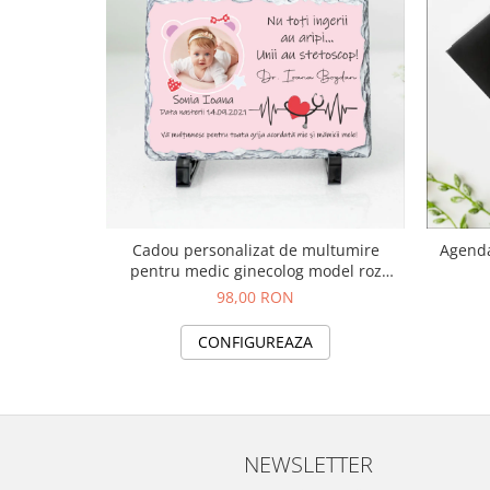
Cadou personalizat de multumire
Agenda
pentru medic ginecolog model roz
(ardezie,piatra naturala personalizata)
98,00 RON
CONFIGUREAZA
NEWSLETTER