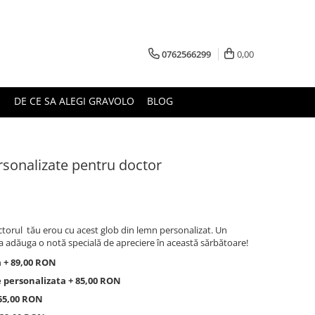
0762566299
0,00
DE CE SA ALEGI GRAVOLO
BLOG
rsonalizate pentru doctor
ctorul tău erou cu acest glob din lemn personalizat. Un
a adăuga o notă specială de apreciere în această sărbătoare!
 + 89,00 RON
 personalizata + 85,00 RON
 55,00 RON