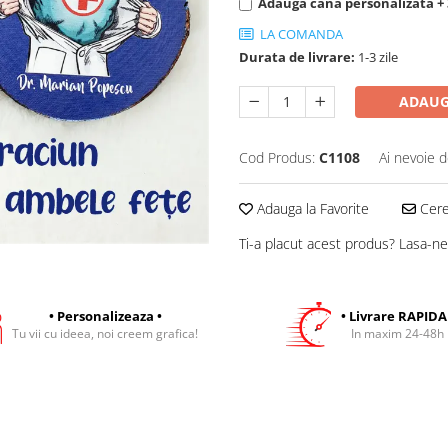
Adauga cana personalizata +
LA COMANDA
Durata de livrare:
1-3 zile
ADAUG
Cod Produs:
C1108
Ai nevoie d
Adauga la Favorite
Cere 
Ti-a placut acest produs? Lasa-ne
• Personalizeaza •
• Livrare RAPIDA
Tu vii cu ideea, noi creem grafica!
In maxim 24-48h