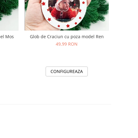
del Mos
Glob de Craciun cu poza model Ren
Glob de Cr
49,99 RON
CONFIGUREAZA