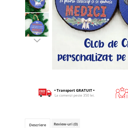
Cadouri pentru Colegi
Body bebelusi personalizate
Cadouri pentru Doctori
Perne personalizate
Cadouri Pensionare
Plusuri personalizate
Cadouri Profesori
Agende personalizate
Etichete pentru sticla de vin
Cadouri Personalizate Unice
Sorturi Personalizate
• Transport GRATUIT •
La comenzi peste 350 lei.
Review-uri
(0)
Descriere