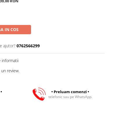
 39,00 RON
A IN COS
e ajutor?
0762566299
informatii
 un review.
 •
• Preluam comenzi •
telefonic sau pe WhatsApp.