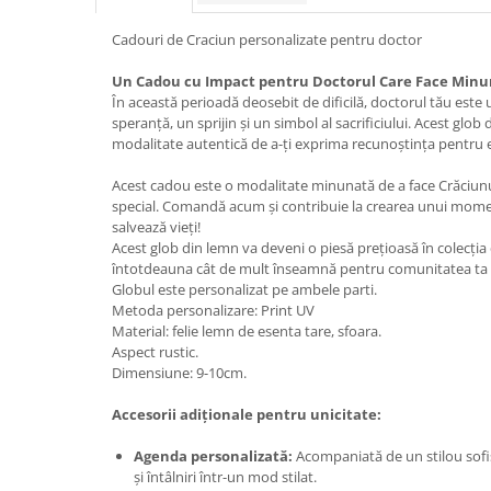
Cadouri de Craciun personalizate pentru doctor
Un Cadou cu Impact pentru Doctorul Care Face Minu
În această perioadă deosebit de dificilă, doctorul tău este
speranță, un sprijin și un simbol al sacrificiului. Acest glob
modalitate autentică de a-ți exprima recunoștința pentru e
Acest cadou este o modalitate minunată de a face Crăciun
special. Comandă acum și contribuie la crearea unui momen
salvează vieți!
Acest glob din lemn va deveni o piesă prețioasă în colecția 
întotdeauna cât de mult înseamnă pentru comunitatea ta ș
Globul este personalizat pe ambele parti.
Metoda personalizare: Print UV
Material: felie lemn de esenta tare, sfoara.
Aspect rustic.
Dimensiune: 9-10cm.
Accesorii adiționale pentru unicitate:
Agenda personalizată:
Acompaniată de un stilou sofis
și întâlniri într-un mod stilat.