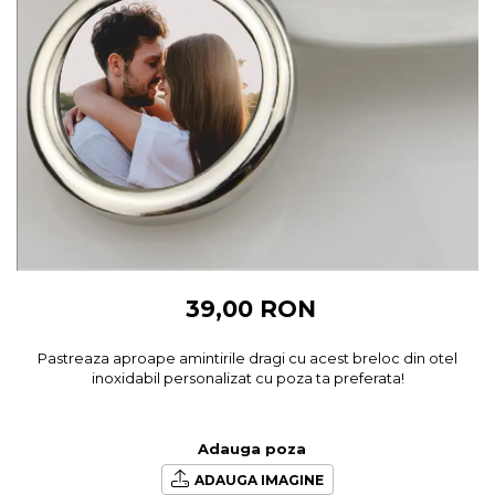
Cadouri pentru Colegi
Body bebelusi personalizate
Cadouri pentru Doctori
Perne personalizate
Cadouri Pensionare
Plusuri personalizate
Cadouri Profesori
Agende personalizate
Etichete pentru sticla de vin
Cadouri Personalizate Unice
Sorturi Personalizate
39,00 RON
Pastreaza aproape amintirile dragi cu acest breloc din otel
inoxidabil personalizat cu poza ta preferata!
Adauga poza
ADAUGA IMAGINE