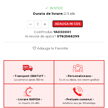
IN STOC
Durata de livrare:
2-3 zile
ADAUGA IN COS
Cod Produs:
YA030001
Ai nevoie de ajutor?
0762566299
Adauga la Favorite
• Transport GRATUIT •
• Personalizeaza •
La comenzi peste 350 lei.
Tu vii cu ideea, noi creem grafica!
• Livrare RAPIDA •
• Preluam comenzi •
In maxim 24-48h
telefonic sau pe WhatsApp.