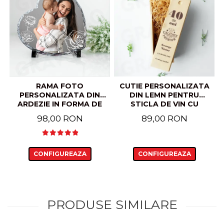
RAMA FOTO
CUTIE PERSONALIZATA
PERSONALIZATA DIN
DIN LEMN PENTRU
ARDEZIE IN FORMA DE
STICLA DE VIN CU
INIMA MODEL FLORI
MESAJUL "40 DE ANI,
98,00 RON
89,00 RON
CALITATE PREMIUM"
CONFIGUREAZA
CONFIGUREAZA
PRODUSE SIMILARE