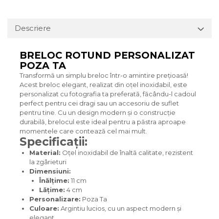
Descriere
BRELOC ROTUND PERSONALIZAT
POZA TA
Transformă un simplu breloc într-o amintire prețioasă!
Acest breloc elegant, realizat din oțel inoxidabil, este
personalizat cu fotografia ta preferată, făcându-l cadoul
perfect pentru cei dragi sau un accesoriu de suflet
pentru tine. Cu un design modern și o construcție
durabilă, brelocul este ideal pentru a păstra aproape
momentele care contează cel mai mult.
Specificații:
Material:
Oțel inoxidabil de înaltă calitate, rezistent
la zgârieturi
Dimensiuni:
Înălțime:
11 cm
Lățime:
4 cm
Personalizare:
Poza Ta
Culoare:
Argintiu lucios, cu un aspect modern și
elegant