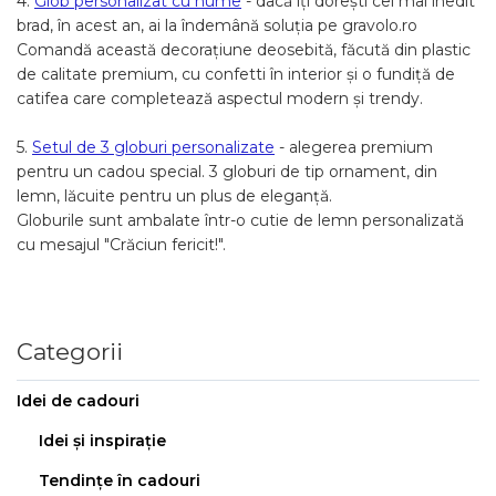
4.
Glob personalizat cu nume
- dacă îți dorești cel mai inedit
brad, în acest an, ai la îndemână soluția pe gravolo.ro
Comandă această decorațiune deosebită, făcută din plastic
de calitate premium, cu confetti în interior și o fundiță de
catifea care completează aspectul modern și trendy.
5.
Setul de 3 globuri personalizate
- alegerea premium
pentru un cadou special. 3 globuri de tip ornament, din
lemn, lăcuite pentru un plus de eleganță.
Globurile sunt ambalate într-o cutie de lemn personalizată
cu mesajul "Crăciun fericit!".
Categorii
Idei de cadouri
Idei și inspirație
Tendințe în cadouri