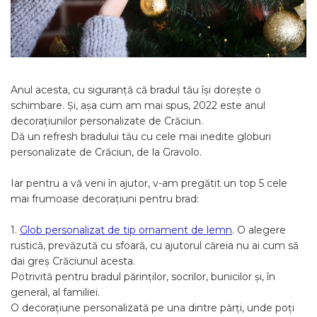
Cadouri pentru Colegi
Body bebelusi personalizate
Cadouri pentru Doctori
Perne personalizate
Cadouri Pensionare
Plusuri personalizate
Cadouri Profesori
Agende personalizate
Anul acesta, cu siguranță că bradul tău își dorește o
Etichete pentru sticla de vin
schimbare. Și, așa cum am mai spus, 2022 este anul
Cadouri Personalizate Unice
decorațiunilor personalizate de Crăciun.
Dă un refresh bradului tău cu cele mai inedite globuri
Sorturi Personalizate
personalizate de Crăciun, de la Gravolo.
Iar pentru a vă veni în ajutor, v-am pregătit un top 5 cele
mai frumoase decorațiuni pentru brad:
1.
Glob personalizat de tip ornament de lemn
. O alegere
rustică, prevăzută cu sfoară, cu ajutorul căreia nu ai cum să
dai greș Crăciunul acesta.
Potrivită pentru bradul părinților, socrilor, bunicilor și, în
general, al familiei.
O decorațiune personalizată pe una dintre părți, unde poți