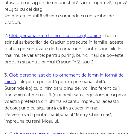
atașa un mesaj plin de recunoștință sau, dimpotrivă, o poză
reușită cu cei dragi.
Pe partea cealaltă vă vom surprinde cu un simbol de
Crăciun.
2.
Glob personalizat din lemn cu inscripții unice
- tot în
spiritul sărbătorilor de Crăciun petrecute în familie, aceste
globuri personalizate de tip ornament sunt disponibile în
mai multe variante: pentru părinți, bunici, nași de poveste,
precum și pentru primul Crăciun în 2...sau 3 :).
3.
Glob personalizat de tip ornament de lemn în formă de
inimă
- alegerea perfectă pentru persoana iubită.
Surprinde-l(o) cu o inimioară plină de...voi! Indiferent că îi
transmiți cât de mult îl (o) iubești sau alegi să imprimi poza
voastră preferată din ultima vacanță împreună, această
decorațiune cu siguranță că îi va cuceri inima.
Pe verso va fi printat tradiționalul "Merry Christmas",
împreună cu renii Moșului.