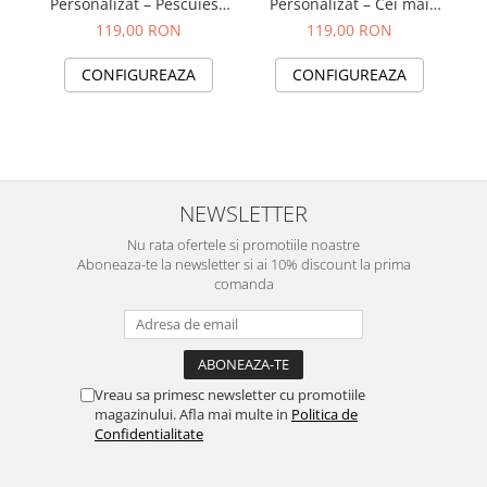
Personalizat – Pescuiesc
Personalizat – Cei mai
cu Placere
buni devin pescari
119,00 RON
119,00 RON
CONFIGUREAZA
CONFIGUREAZA
NEWSLETTER
Nu rata ofertele si promotiile noastre
Aboneaza-te la newsletter si ai 10% discount la prima
comanda
Vreau sa primesc newsletter cu promotiile
magazinului. Afla mai multe in
Politica de
Confidentialitate