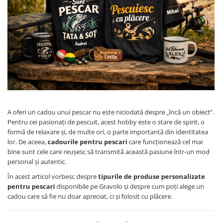
Cadouri pentru Colegi
Body bebelusi personalizate
Cadouri pentru Doctori
Perne personalizate
Cadouri Pensionare
Plusuri personalizate
Cadouri Profesori
Agende personalizate
Etichete pentru sticla de vin
Cadouri Personalizate Unice
Sorturi Personalizate
A oferi un cadou unui pescar nu este niciodată despre „încă un obiect”.
Pentru cei pasionați de pescuit, acest hobby este o stare de spirit, o
formă de relaxare și, de multe ori, o parte importantă din identitatea
lor. De aceea,
cadourile pentru pescari
care funcționează cel mai
bine sunt cele care reușesc să transmită această pasiune într-un mod
personal și autentic.
În acest articol vorbesc despre
tipurile de produse personalizate
pentru pescari
disponibile pe Gravolo și despre cum poți alege un
cadou care să fie nu doar apreciat, ci și folosit cu plăcere.