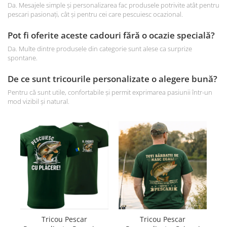
Da. Mesajele simple și personalizarea fac produsele potrivite atât pentru
pescari pasionați, cât și pentru cei care pescuiesc ocazional.
Pot fi oferite aceste cadouri fără o ocazie specială?
Da. Multe dintre produsele din categorie sunt alese ca surprize
spontane.
De ce sunt tricourile personalizate o alegere bună?
Pentru că sunt utile, confortabile și permit exprimarea pasiunii într-un
mod vizibil și natural.
Tricou Pescar
Tricou Pescar