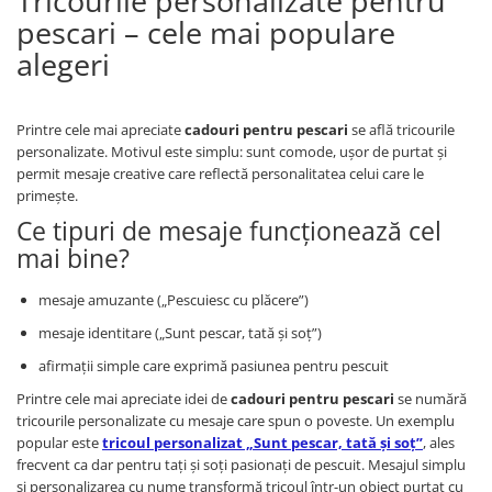
Tricourile personalizate pentru
pescari – cele mai populare
alegeri
Printre cele mai apreciate
cadouri pentru pescari
se află tricourile
personalizate. Motivul este simplu: sunt comode, ușor de purtat și
permit mesaje creative care reflectă personalitatea celui care le
primește.
Ce tipuri de mesaje funcționează cel
mai bine?
mesaje amuzante („Pescuiesc cu plăcere”)
mesaje identitare („Sunt pescar, tată și soț”)
afirmații simple care exprimă pasiunea pentru pescuit
Printre cele mai apreciate idei de
cadouri pentru pescari
se numără
tricourile personalizate cu mesaje care spun o poveste. Un exemplu
popular este
tricoul personalizat „Sunt pescar, tată și soț”
, ales
frecvent ca dar pentru tați și soți pasionați de pescuit. Mesajul simplu
și personalizarea cu nume transformă tricoul într-un obiect purtat cu