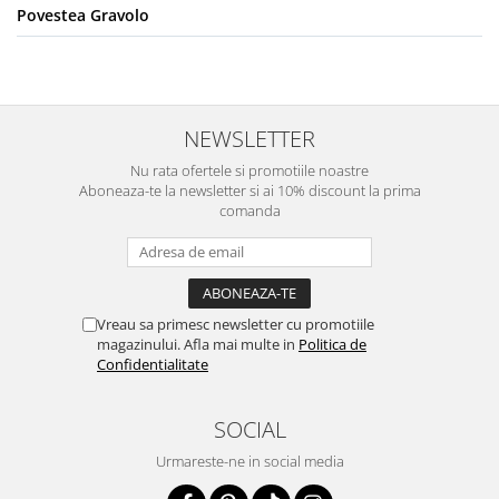
Povestea Gravolo
NEWSLETTER
Nu rata ofertele si promotiile noastre
Aboneaza-te la newsletter si ai 10% discount la prima
comanda
Vreau sa primesc newsletter cu promotiile
magazinului. Afla mai multe in
Politica de
Confidentialitate
SOCIAL
Urmareste-ne in social media