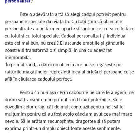
Cadouri pentru Colegi
personalizat
?
Body bebelusi personalizate
Cadouri pentru Doctori
Perne personalizate
Este o adevărată artă să alegi cadoul potrivit pentru
Cadouri Pensionare
Plusuri personalizate
persoanele speciale din viața ta. Cu toții știm că obiectele
Cadouri Profesori
personalizate
au un farmec aparte și sunt unice, ceea ce le face
Agende personalizate
cu totul și cu totul speciale. Cadoul personalizat și individual
Etichete pentru sticla de vin
este cel mai bun, nu crezi? El ascunde emoțiile și gândurile
noastre si transformă o zi simplă, în una cu adevărat
Cadouri Personalizate Unice
memorabilă.
Sorturi Personalizate
În primul rând, a dărui un obiect care nu se regăsește pe
rafturile magazinelor reprezintă idealul oricărei persoane ce se
află în căutarea cadoului perfect.
Pentru că nu-i așa? Prin cadourile pe care le alegem, ne
dorim să transmitem în primul rând trăiri puternice. Să le
dovedim celor dragi cât de mult contează pentru noi, să le
mulțumim pentru că au fost acolo când am avut cea mai mare
nevoie. Să le arătam recunoștința, dragostea și să putem
exprima printr-un simplu obiect toate aceste sentimente.