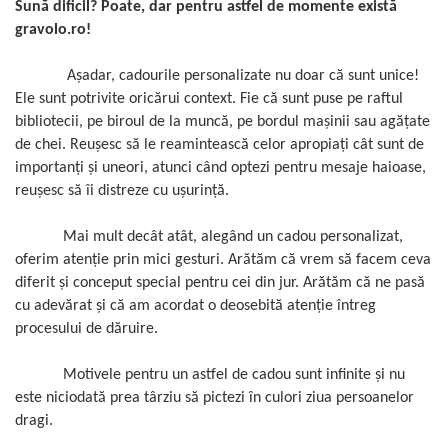
Sună dificil? Poate, dar pentru astfel de momente există
gravolo.ro!
Așadar, cadourile personalizate nu doar că sunt unice!
Ele sunt potrivite oricărui context. Fie că sunt puse pe raftul
bibliotecii, pe biroul de la muncă, pe bordul mașinii sau agățate
de chei. Reușesc să le reamintească celor apropiați cât sunt de
importanți și uneori, atunci când optezi pentru mesaje haioase,
reușesc să îi distreze cu ușurință.
Mai mult decât atât, alegând un cadou personalizat,
oferim atenție prin mici gesturi. Arătăm că vrem să facem ceva
diferit și conceput special pentru cei din jur. Arătăm că ne pasă
cu adevărat și că am acordat o deosebită atenție întreg
procesului de dăruire.
Motivele pentru un astfel de cadou sunt infinite și nu
este niciodată prea târziu să pictezi în culori ziua persoanelor
dragi.